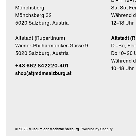
Di–Fr 12–1
Mönchsberg
Sa, So, Fe
Mönchsberg 32
Während de
5020 Salzburg, Austria
12–18 Uhr
Altstadt (Rupertinum)
Altstadt (
Wiener-Philharmoniker-Gasse 9
Di–So, Fei
5020 Salzburg, Austria
Do 10–20 
Während de
+43 662 842220-401
10–18 Uhr
shop(at)mdmsalzburg.at
© 2026
Museum der Moderne Salzburg
.
Powered by Shopify